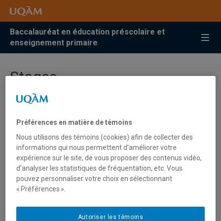
Accéder
Accéder
Accéder
à
au
à
la
menu
la
Baccalauréat en éducation préscolaire et
recherche
pricipal
zone
enseignement primaire
centrale
Stages
Bureau de la formation pratique
Préférences en matière de témoins
Nous utilisons des témoins (cookies) afin de collecter des
Le Bureau de la formation pratique assure le placement
informations qui nous permettent d’améliorer votre
des étudiants en stage. Travaillant de concert avec des
expérience sur le site, de vous proposer des contenus vidéo,
formateurs et des praticiens réputés dans leurs milieux, le
d’analyser les statistiques de fréquentation, etc. Vous
pouvez personnaliser votre choix en sélectionnant
Bureau collabore avec un large réseau d’écoles de la
« Préférences ».
grande région montréalaise et du Québec.
Pour en savoir plus :
Bureau de la formation pratique
Autoriser les témoins