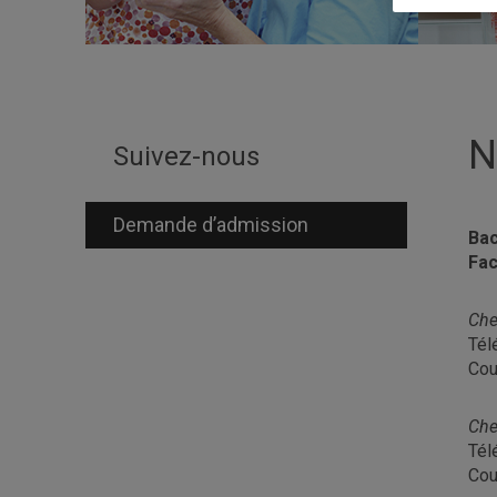
N
Suivez-nous
Demande d’admission
Bac
Fac
Che
Tél
Cou
Che
Tél
Cou