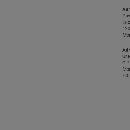
Ad
Pav
Loc
120
Mon
Adr
Uni
C.P
Mon
H3