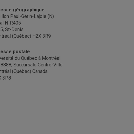
resse géographique
illon Paul-Gérin-Lajoie (N)
al N-R405
5, St-Denis
tréal (Québec) H2X 3R9
esse postale
versité du Québec à Montréal
. 8888, Succursale Centre-Ville
tréal (Québec) Canada
C 3P8