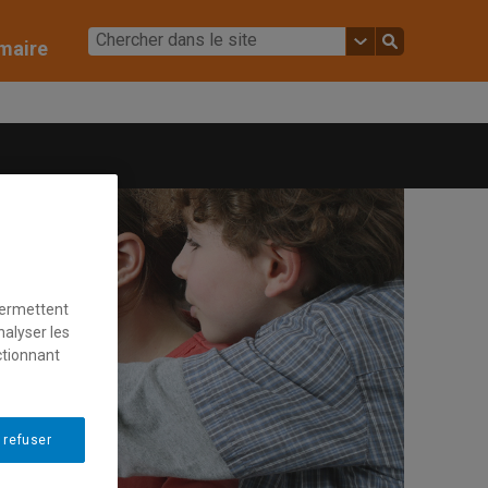
imaire
permettent
nalyser les
ctionnant
 refuser