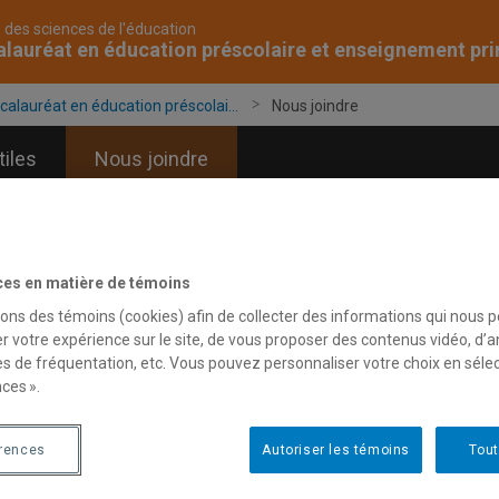
 des sciences de l'éducation
lauréat en éducation préscolaire et enseignement pr
calauréat en éducation préscolai...
Nous joindre
tiles
Nous joindre
ces en matière de témoins
sons des témoins (cookies) afin de collecter des informations qui nous 
r votre expérience sur le site, de vous proposer des contenus vidéo, d’a
es de fréquentation, etc. Vous pouvez personnaliser votre choix en séle
ces ».
érences
Autoriser les témoins
Tout